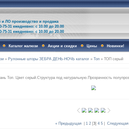
и ЛО производство и продажа
0-75-31 ежедневно: с 10.00 до 20.00
75-31 ежедневно: с 10.00 до 20.00
Каталог жалюзи
Акции и скидки
Цены
Новинки!
зи
»
Рулонные шторы ЗЕБРА ДЕНЬ-НОЧЬ каталог
»
Топ
» ТОП серый
кань Топ. Цвет серый.Структура под натуральную.Прозрачность полупроз
« Предыдущая
|
1
2
[
3
]
4
5
|
Следующая