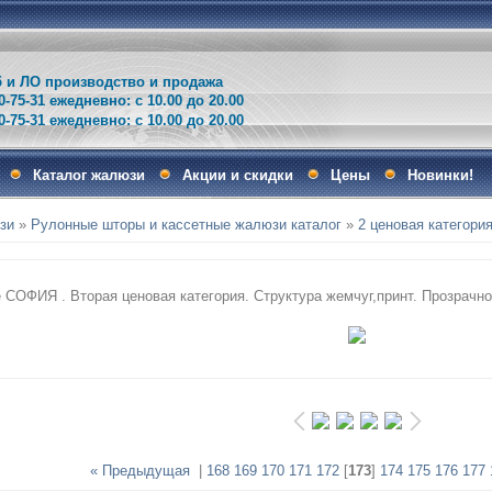
и ЛО производство и продажа
0-75-31 ежедневно: с 10.00 до 20.00
75-31 ежедневно: с 10.00 до 20.00
Каталог жалюзи
Акции и скидки
Цены
Новинки!
зи
»
Рулонные шторы и кассетные жалюзи каталог
»
2 ценовая категори
СОФИЯ . Вторая ценовая категория. Структура жемчуг,принт. Прозрачно
« Предыдущая
|
168
169
170
171
172
[
173
]
174
175
176
177