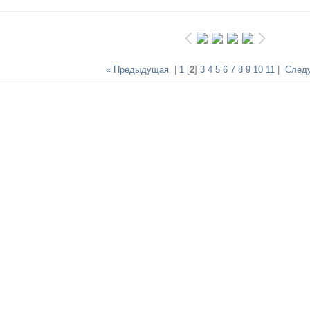
« Предыдущая
|
1
[
2
]
3
4
5
6
7
8
9
10
11
|
След